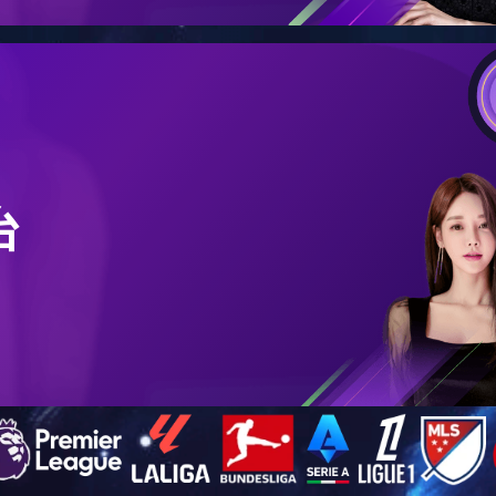
程
>
制冷设备
>
压缩机
压缩机
发布时间：2022-7-22
来源：/product84405
联系电话：
绍