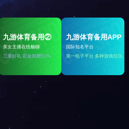
柜压缩机
却塔
箱式风冷冷凝器