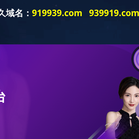
库工程等相关的展示和信息更新，欢迎您的收藏。
云南冷库安装品牌企业
优质冷库，做足"面子"
中国）
九游体育
新闻资讯
九游体育（中国）