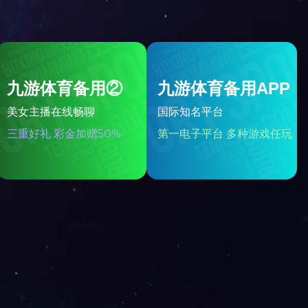
支架
紫铜管件