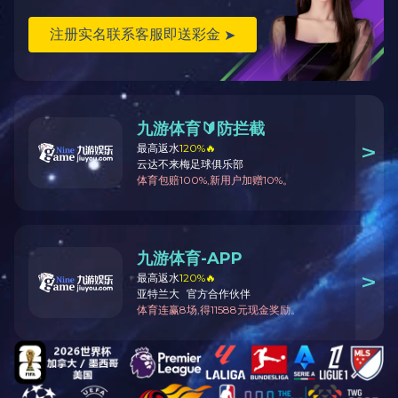
冷冻油
制冷阀件
机组组件
冷库材料
空调暖通新风
清洗剂
九游体育（中国）
咨询热线
13888709601
全国售后热线：
13888709601