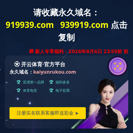
九游体育为您主要提供
云南制冷设备
，云南制冷剂，云南冷库工程等相关的展示和信
云南冷库安
优质冷库，做足
首页
关于我们
九游体育（中国）
九游体
关键词：
云南冷库
云南冷库价格
云南冷库工程