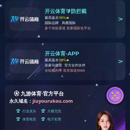
关于我们
当前位置：
首页
>
公司简介
公司简介
九游体育是一家主营
云南制冷设
售后服务
工程、海鲜池、盐水池、超市冷柜
九游体育现已成为云南省大的制冷
诚聘英才
厂家具有良好的合作关系.赢得的全
理世界级品牌的压缩机及工业自控元件,品牌有
九游体育（中国）
意大利Frascold、Dorin、台
名企业的产品.
制冷制热工程
公司秉承减少污染,节约能源,美化
制冷设备
公司"以人为本,技术创新,信誉至上
明天.
制冷材料
制冷工具
电控柜/温控器