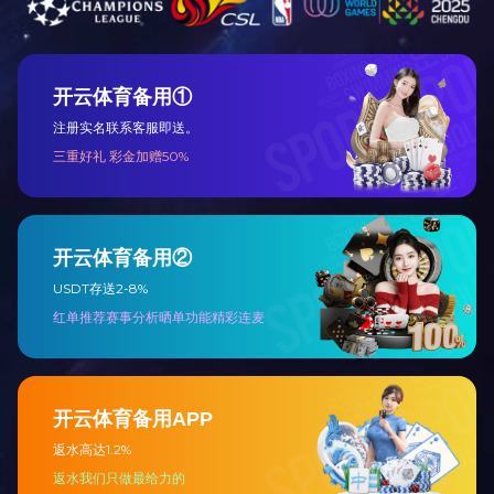
邮箱：
1105409420@qq.com
地址：云南昆明市盘龙区二环
东路473号
首页
关于我们
九游体育（中国）
九游体育
新闻资讯
九
游体育（中国）
网站地图
XML
Copyright©
www.howardlrosnermd.com
(
点击复制
)九游体育
云南制冷设备怎么样？云南制冷剂哪家便宜？云南冷库工程哪家好？九游
热门城市推广: Powered by
备案号：
滇ICP备14001352号-1
星空线上平台(集团)官方网站
|
开云电子_开云电子（中国）
|
ky体育平台
|
安博足球_