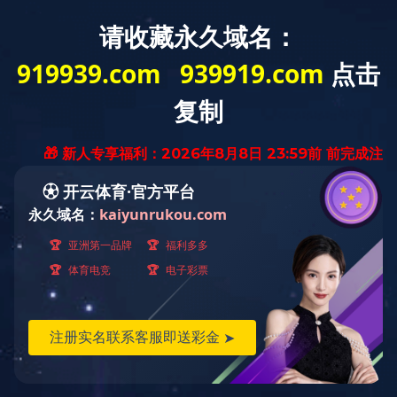
九游体育为您主要提供
云南制冷设备
，云南制冷剂，云南冷库工程等相关的展示和信
云南冷库安
优质冷库，做足
首页
关于我们
九游体育（中国）
九游体
关键词：
云南冷库
云南冷库价格
云南冷库工程
九游体育（中国）