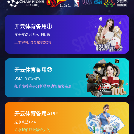
1105409420@qq.com
圆形冷却塔
地址：云南昆明市盘龙区二环
东路473号
相关新闻
制冷设备的四大件是什么
制冷设备需要生产许可证吗
冷库制冷设备要用哪种规格的
制冷设备常见故障及解决方案
首页
关于我们
九游体育（中国）
九游体育
新闻资讯
九
游体育（中国）
网站地图
XML
Copyright©
www.howardlrosnermd.com
(
点击复制
)九游体育
云南制冷设备怎么样？云南制冷剂哪家便宜？云南冷库工程哪家好？九游
热门城市推广: Powered by
备案号：
滇ICP备14001352号-1