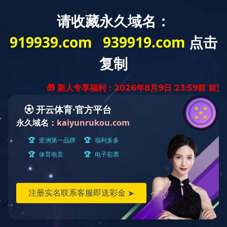
九游体育为您主要提供
云南制冷设备
，云南制冷剂，云南冷库工程等相关的展示和信
云南冷库安
优质冷库，做足
首页
关于我们
九游体育（中国）
九游体
关键词：
云南冷库
云南冷库价格
云南冷库工程
九游体育（中国）