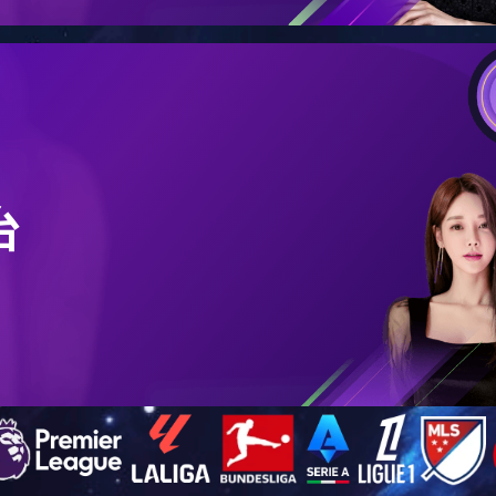
程
>
制冷工具
>
圣霸