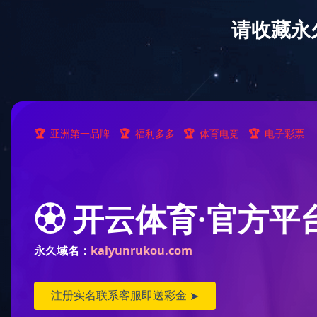
九游体育为您主要提供
云南制冷设备
，云南制冷剂，云南冷
首页
关于我们
九游体育（