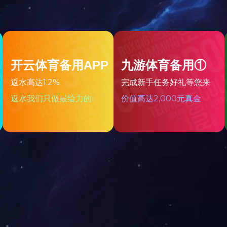
2BM真空泵
圣霸ST-225D真空泵
圣霸ST-3
4BM真空泵
圣霸ST-4BMC真空泵
圣霸ST-8