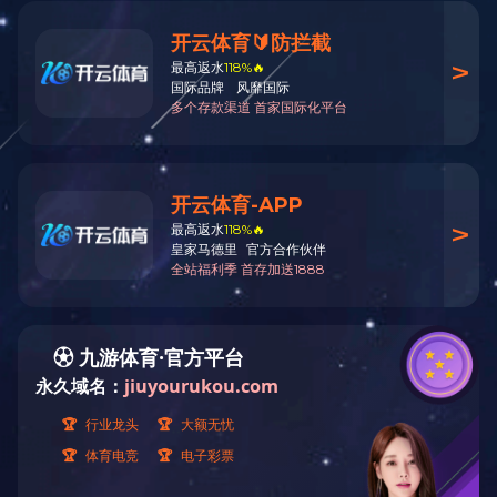
当前位置：
首页
>
制冷设备
>
螺杆压缩机
制冷制热工程
制冷设备
制冷材料
制冷工具
电控柜/温控器
产品介绍
冷冻油
制冷阀件
机组组件
上一篇:
云南螺杆压缩机
冷库材料
相关标签：
机组
,
螺杆压缩机机
空调暖通新风