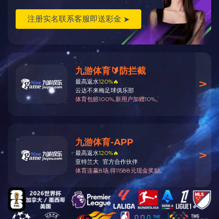
清洗剂
相关产品
九游体育（中国）
咨询热线
13888709601
全国售后热线：
13888709601
不锈钢异径六角外牙接头
邮箱：
1105409420@qq.com
相关新闻
地址：云南昆明市盘龙区二环
东路473号
半封闭活塞式多机头冷水机性能特点分
云南冷库工程冷库机组安装注意事项
首页
关于我们
九游体育（中国）
九游体育
新闻资讯
九